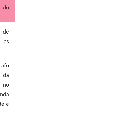
r do
l de
, as
rafo
s da
 no
inda
de e