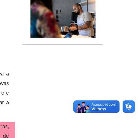
va a
ovas
ro e
ar a
ras,
s de