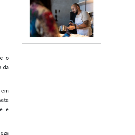
re o
e da
, em
mete
te e
ueza