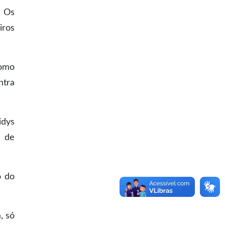
. Os
iros
como
ntra
idys
e de
o do
, só