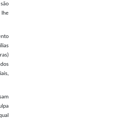
 são
 lhe
ento
lias
ras)
ndos
ais,
isam
ulpa
qual