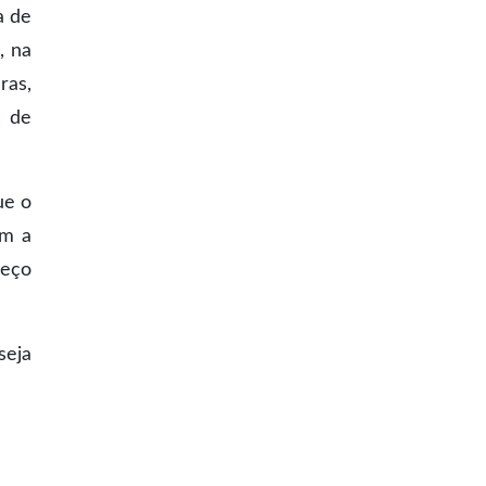
a de
, na
ras,
s de
ue o
om a
reço
seja