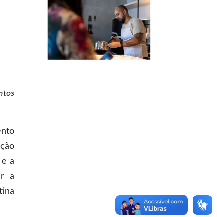
ntos
ento
ação
 e a
ar a
tina