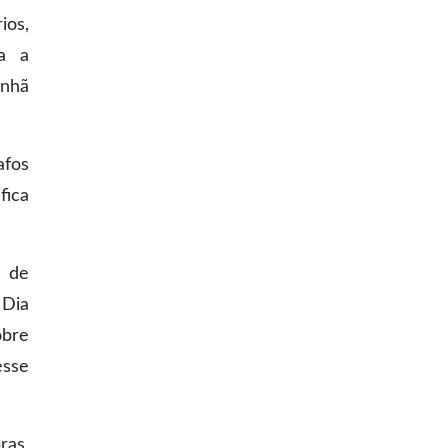
ios,
ra a
anhã
afos
fica
s de
 Dia
obre
esse
ras,