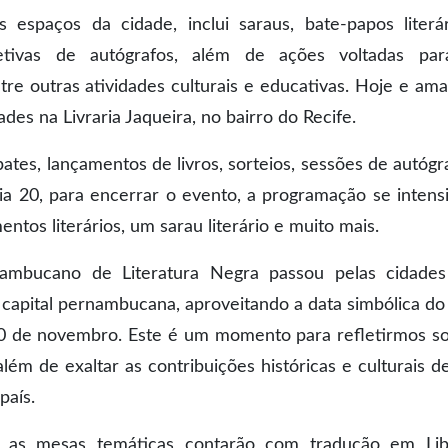
espaços da cidade, inclui saraus, bate-papos literár
letivas de autógrafos, além de ações voltadas pa
tre outras atividades culturais e educativas. Hoje e am
des na Livraria Jaqueira, no bairro do Recife.
ates, lançamentos de livros, sorteios, sessões de autógr
dia 20, para encerrar o evento, a programação se intensi
tos literários, um sarau literário e muito mais.
nambucano de Literatura Negra passou pelas cidade
 capital pernambucana, aproveitando a data simbólica do
0 de novembro. Este é um momento para refletirmos s
além de exaltar as contribuições históricas e culturais d
país.
s as mesas temáticas contarão com tradução em Lib