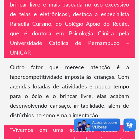
brincar livre e mais baseada no uso excessivo
de telas e eletrônicos”, destaca a especialista
Rafaella Cursino, do Colégio Apoio do Recife,
que é doutora em Psicologia Clínica pela
Universidade Católica de Pernambuco –
UNICAP.
Outro fator que merece atenção é a
hipercompetitividade imposta às crianças. Com
agendas lotadas de atividades e pouco tempo
para o ócio e o brincar livre, elas acabam
desenvolvendo cansaço, irritabilidade, além de
distúrbios no sono e na alimentação.
“Vivemos em uma sociedade focada na