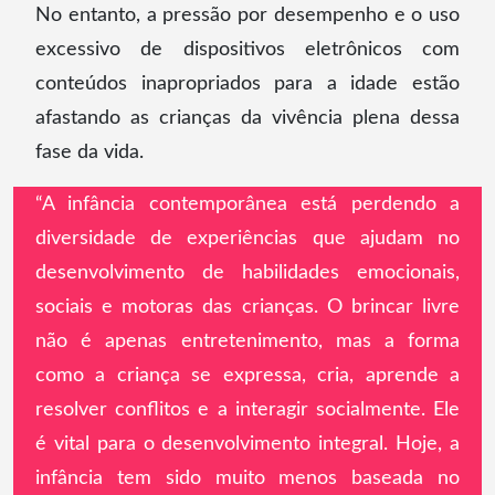
No entanto, a pressão por desempenho e o uso
excessivo de dispositivos eletrônicos com
conteúdos inapropriados para a idade estão
afastando as crianças da vivência plena dessa
fase da vida.
“A infância contemporânea está perdendo a
diversidade de experiências que ajudam no
desenvolvimento de habilidades emocionais,
sociais e motoras das crianças. O brincar livre
não é apenas entretenimento, mas a forma
como a criança se expressa, cria, aprende a
resolver conflitos e a interagir socialmente. Ele
é vital para o desenvolvimento integral. Hoje, a
infância tem sido muito menos baseada no