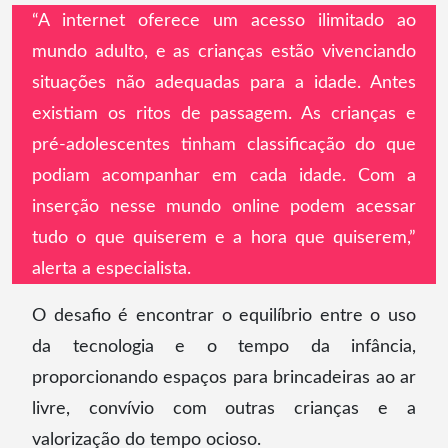
“A internet oferece um acesso ilimitado ao
mundo adulto, e as crianças estão vivenciando
situações não adequadas para a idade. Antes
existiam os ritos de passagem. As crianças e
pré-adolescentes tinham classificação do que
podiam acompanhar em cada idade. Com a
inserção nesse mundo online podem acessar
tudo o que quiserem e a hora que quiserem,”
alerta a especialista.
O desafio é encontrar o equilíbrio entre o uso
da tecnologia e o tempo da infância,
proporcionando espaços para brincadeiras ao ar
livre, convívio com outras crianças e a
valorização do tempo ocioso.