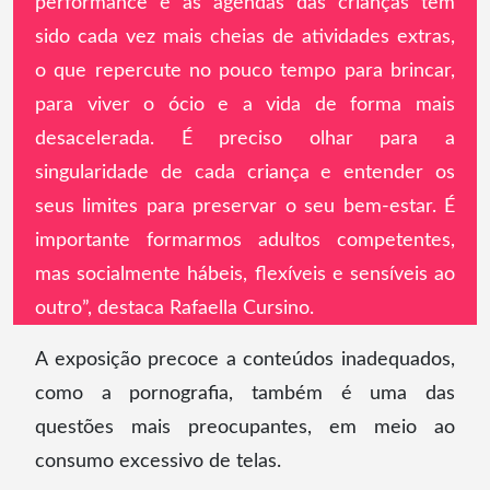
performance e as agendas das crianças têm
sido cada vez mais cheias de atividades extras,
o que repercute no pouco tempo para brincar,
para viver o ócio e a vida de forma mais
desacelerada. É preciso olhar para a
singularidade de cada criança e entender os
seus limites para preservar o seu bem-estar. É
importante formarmos adultos competentes,
mas socialmente hábeis, flexíveis e sensíveis ao
outro”, destaca Rafaella Cursino.
A exposição precoce a conteúdos inadequados,
como a pornografia, também é uma das
questões mais preocupantes, em meio ao
consumo excessivo de telas.