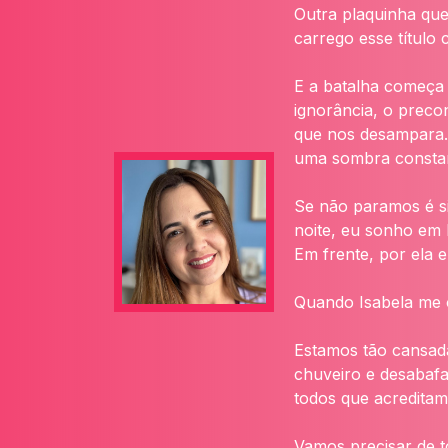
Outra plaquinha que
carrego esse títul
E a batalha começa 
ignorância, o preco
que nos desampara. 
uma sombra constan
Se não paramos é si
noite, eu sonho em 
Em frente, por ela e
Quando Isabela me o
Estamos tão cansada
chuveiro e desabafa
todos que acredita
Vamos precisar de t