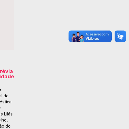
révia
cidade
o
al de
éstica
e
s Lilás
elho,
ão do