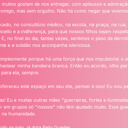
 muitos gostam de nos entregar, com aplausos e admiração
o comigo, mas sem orgulho. Não há como negar que vivemo
cedo, no consultório médico, na escola, na praça, na rua
nceito e a indiferença, para que nossos filhos sejam resp
E, no final do dia, tantas vezes, sentimos o peso da derro
te e a solidão nos acompanha silenciosa.
mplesmente porque há uma força que nos impulsiona: o am
hastear minha bandeira branca. Então eu acordo, olho pa
 para ela, sempre.
fereceu este espaço em seu site, pensei: é isso! Eu vou 
s! Eu e muitas outras mães "guerreiras, fortes e ilumina
r em grupos só "nossos" não têm ajudado muito. Essa guer
m na humanidade.
odo mundo, já dizia Beto Guedes.