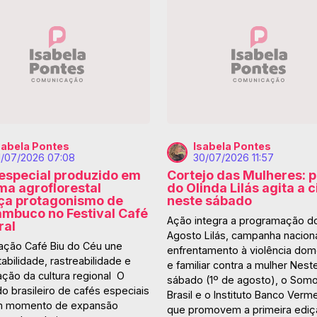
sabela Pontes
Isabela Pontes
1/07/2026 07:08
30/07/2026 11:57
especial produzido em
Cortejo das Mulheres: p
ma agroflorestal
do Olinda Lilás agita a 
ça protagonismo de
neste sábado
mbuco no Festival Café
Ação integra a programação d
ral
Agosto Lilás, campanha nacion
ação Café Biu do Céu une
enfrentamento à violência dom
abilidade, rastreabilidade e
e familiar contra a mulher Nest
ação da cultura regional O
sábado (1º de agosto), o Somo
o brasileiro de cafés especiais
Brasil e o Instituto Banco Verm
m momento de expansão
que promovem a primeira ediç