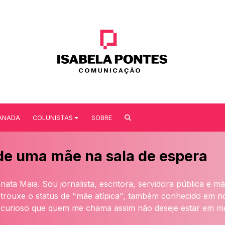
ANADA
COLUNISTAS
SOBRE
de uma mãe na sala de espera
ta Maia. Sou jornalista, escritora, servidora pública e mã
e trouxe o status de "mãe atípica", também conhecido em 
curioso que quem me chama assim não deseje estar em me