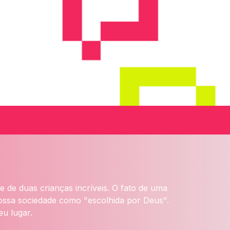
e de duas crianças incríveis. O fato de uma
nossa sociedade como "escolhida por Deus".
u lugar.