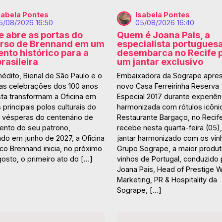
sabela Pontes
Isabela Pontes
5/08/2026 16:50
05/08/2026 16:40
e abre as portas do
Quem é Joana Pais, a
erso de Brennand em um
especialista portugues
to histórico para a
desembarca no Recife 
brasileira
um jantar exclusivo
inédito, Bienal de São Paulo e o
Embaixadora da Sogrape apres
 das celebrações dos 100 anos
novo Casa Ferreirinha Reserva
sta transformam a Oficina em
Especial 2017 durante experiên
principais polos culturais do
harmonizada com rótulos icôni
s vésperas do centenário de
Restaurante Bargaço, no Recife
ento do seu patrono,
recebe nesta quarta-feira (05)
ado em junho de 2027, a Oficina
jantar harmonizado com os vin
co Brennand inicia, no próximo
Grupo Sogrape, a maior produt
osto, o primeiro ato do […]
vinhos de Portugal, conduzido 
Joana Pais, Head of Prestige 
Marketing, PR & Hospitality da
Sogrape, […]