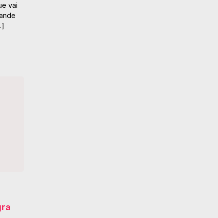
ue vai
rande
…]
gra