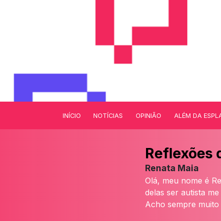
INÍCIO
NOTÍCIAS
OPINIÃO
ALÉM DA ESPL
Reflexões 
Renata Maia
Olá, meu nome é Rena
delas ser autista m
Acho sempre muito 