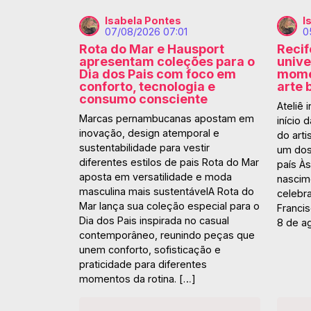
Isabela Pontes
I
07/08/2026 07:01
0
Rota do Mar e Hausport
Recif
apresentam coleções para o
univ
Dia dos Pais com foco em
momen
conforto, tecnologia e
arte 
consumo consciente
Ateliê 
Marcas pernambucanas apostam em
início
inovação, design atemporal e
do arti
sustentabilidade para vestir
um dos 
diferentes estilos de pais Rota do Mar
país À
aposta em versatilidade e moda
nascim
masculina mais sustentávelA Rota do
celebr
Mar lança sua coleção especial para o
Francis
Dia dos Pais inspirada no casual
8 de ag
contemporâneo, reunindo peças que
unem conforto, sofisticação e
praticidade para diferentes
momentos da rotina. […]