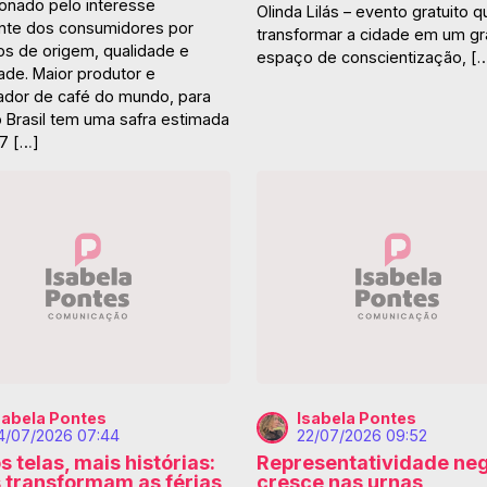
ionado pelo interesse
Olinda Lilás – evento gratuito q
nte dos consumidores por
transformar a cidade em um g
os de origem, qualidade e
espaço de conscientização, [
ade. Maior produtor e
ador de café do mundo, para
o Brasil tem uma safra estimada
7 […]
sabela Pontes
Isabela Pontes
4/07/2026 07:44
22/07/2026 09:52
 telas, mais histórias:
Representatividade ne
s transformam as férias
cresce nas urnas