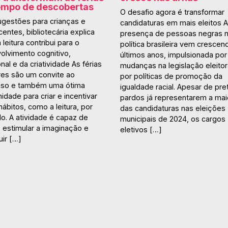
empo de descobertas
O desafio agora é transformar
gestões para crianças e
candidaturas em mais eleitos A
entes, bibliotecária explica
presença de pessoas negras 
leitura contribui para o
política brasileira vem crescen
olvimento cognitivo,
últimos anos, impulsionada por
al e da criatividade As férias
mudanças na legislação eleitor
res são um convite ao
por políticas de promoção da
so e também uma ótima
igualdade racial. Apesar de pre
idade para criar e incentivar
pardos já representarem a mai
ábitos, como a leitura, por
das candidaturas nas eleições
o. A atividade é capaz de
municipais de 2024, os cargos
r, estimular a imaginação e
eletivos […]
uir […]