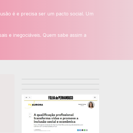
usão é e precisa ser um pacto social. Um
sais e inegociáveis. Quem sabe assim a