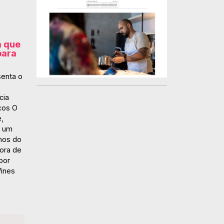
a que
para
enta o
cia
cos O
,
, um
hos do
ora de
por
Wines