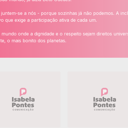
 juntem-se a nós - porque sozinhas já não podemos. A incl
o que exige a participação ativa de cada um.
mundo onde a dignidade e o respeito sejam direitos univer
te, o mais bonito dos planetas.