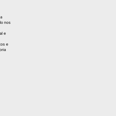
na
do nos
al e
tos e
oria