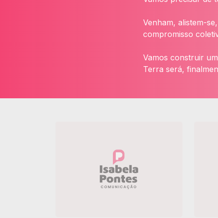
Venham, alistem-se,
compromisso coletiv
Vamos construir um 
Terra será, finalmen