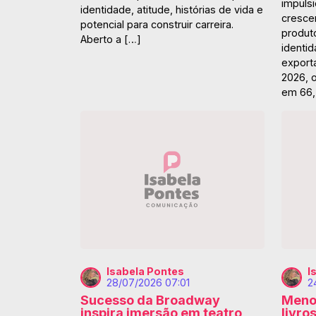
impuls
identidade, atitude, histórias de vida e
cresce
potencial para construir carreira.
produt
Aberto a […]
identid
export
2026, 
em 66,
Isabela Pontes
I
28/07/2026 07:01
2
Sucesso da Broadway
Menos
inspira imersão em teatro
livro