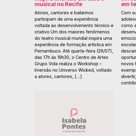
musical no Recife
em t
Atores, cantores e bailarinos
Com su
participam de uma experiência
adolesc
voltada ao desenvolvimento técnico e
como a 
criativo Um dos maiores fenômenos
desenv
do teatro musical mundial inspira uma
emocion
experiência de formação artística em
escola
Pernambuco. Até quarta-feira (29/07),
descan
das 17h às 19h30, o Centro de Artes
oportun
Grupo Vida realiza o Workshop –
novos h
Imersão no Universo Wicked, voltado
exempl
a atores, cantores, […]
diverti
contrib