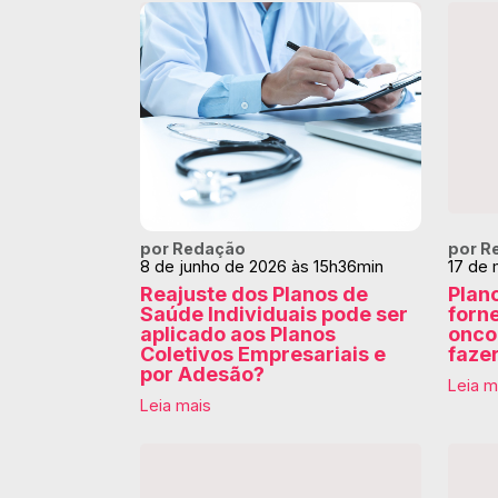
por Redação
por R
8 de junho de 2026 às 15h36min
17 de 
Reajuste dos Planos de
Plan
Saúde Individuais pode ser
forn
aplicado aos Planos
onco
Coletivos Empresariais e
faze
por Adesão?
Leia m
Leia mais