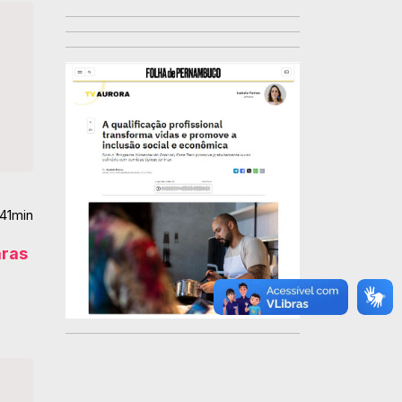
h41min
aras