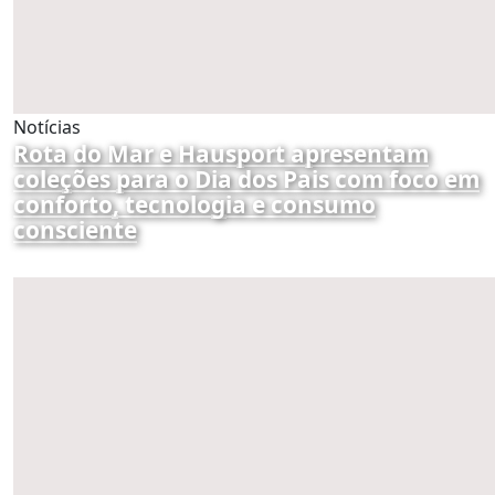
Notícias
Rota do Mar e Hausport apresentam
coleções para o Dia dos Pais com foco em
conforto, tecnologia e consumo
consciente
por Redação
07/08/2026 07:01