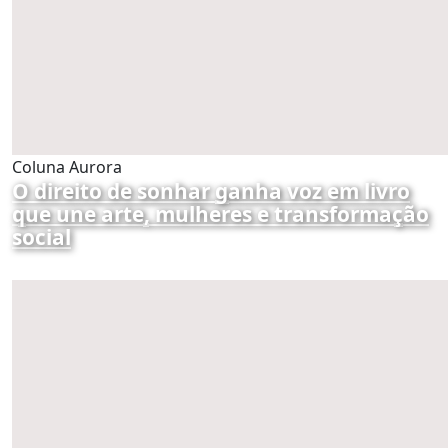
Coluna Aurora
O direito de sonhar ganha voz em livro
que une arte, mulheres e transformação
social
por Redação
06/08/2026 07:52