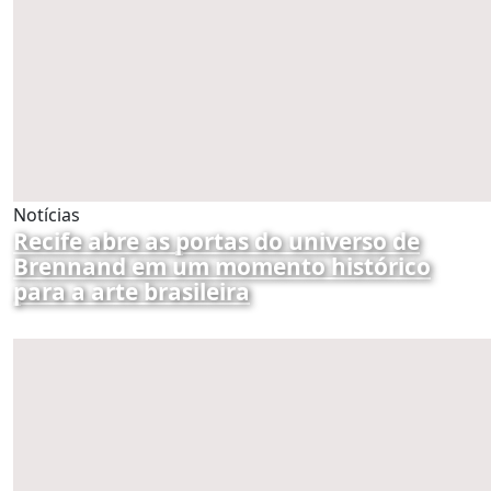
Notícias
Recife abre as portas do universo de
Brennand em um momento histórico
para a arte brasileira
por Redação
05/08/2026 16:50