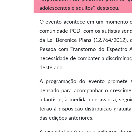
adolescentes e adultos”, destacou.
O evento acontece em um momento cruc
comunidade PCD, com os autistas send
da Lei Berenice Piana (12.764/2012), q
Pessoa com Transtorno do Espectro Au
necessidade de combater a discriminaçã
deste ano.
A programação do evento promete se
pensado para acompanhar o crescime
infantis e, à medida que avança, segui
terão à disposição distribuição gratui
das edições anteriores.
A expectativa é de que milhares de pe