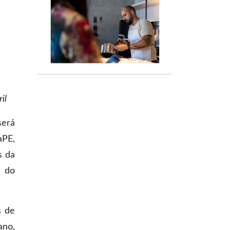
il
será
aPE,
s da
a do
s de
ano,