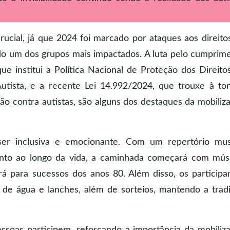
ial, já que 2024 foi marcado por ataques aos direito
o um dos grupos mais impactados. A luta pelo cumprim
ue institui a Política Nacional de Proteção dos Direito
tista, e a recente Lei 14.992/2024, que trouxe à to
o contra autistas, são alguns dos destaques da mobiliz
r inclusiva e emocionante. Com um repertório mus
nto ao longo da vida, a caminhada começará com mús
rá para sucessos dos anos 80. Além disso, os participa
ta de água e lanches, além de sorteios, mantendo a trad
ssoas participem, reforçando a importância da mobiliz