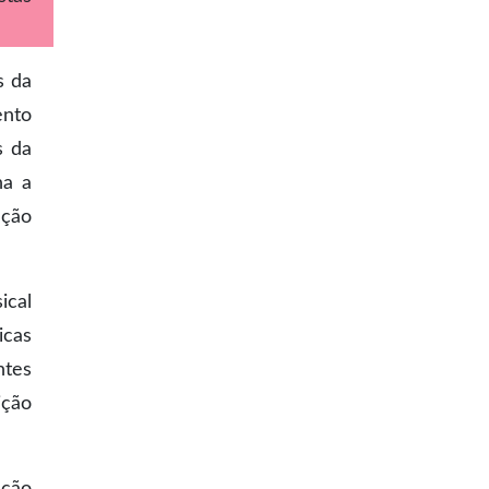
s da
ento
s da
na a
ação
ical
icas
ntes
ição
ação