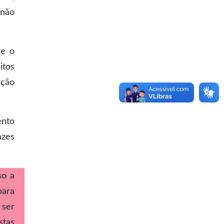
 não
ue o
itos
ação
ento
azes
so a
para
 ser
stas