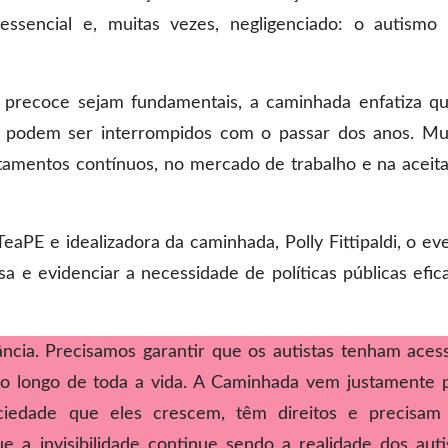
essencial e, muitas vezes, negligenciado: o autismo
 precoce sejam fundamentais, a caminhada enfatiza q
ão podem ser interrompidos com o passar dos anos. Mu
atamentos contínuos, no mercado de trabalho e na aceit
eaPE e idealizadora da caminhada, Polly Fittipaldi, o ev
a e evidenciar a necessidade de políticas públicas efic
ncia. Precisamos garantir que os autistas tenham aces
ao longo de toda a vida. A Caminhada vem justamente 
ciedade que eles crescem, têm direitos e precisam
 a invisibilidade continue sendo a realidade dos auti