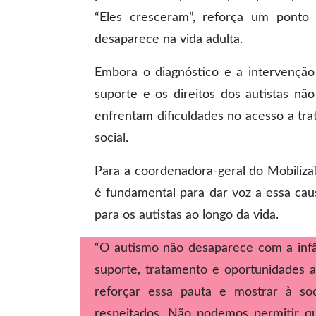
“Eles cresceram”, reforça um ponto 
desaparece na vida adulta.
Embora o diagnóstico e a intervenção
suporte e os direitos dos autistas n
enfrentam dificuldades no acesso a tr
social.
Para a coordenadora-geral do MobilizaT
é fundamental para dar voz a essa caus
para os autistas ao longo da vida.
“O autismo não desaparece com a infâ
suporte, tratamento e oportunidades 
reforçar essa pauta e mostrar à so
respeitados. Não podemos permitir que