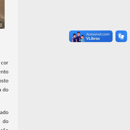
 cor
ento
osto
a do
iado
s do