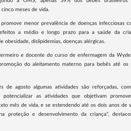
segundo a OMS, apenas 39% dos bebês brasileiros
cinco meses de vida.
o promove menor prevalência de doenças infecciosas 
s efeitos a médio e longo prazo para a saúde da cri
obesidade, dislipidemias, doenças alérgicas.
nfermeiro e docente do curso de enfermagem da Wyde
promoção do aleitamento materno para bebês até os 
ês de agosto algumas atividades são reforçadas, co
e potencializar as atividades que objetivam promov
xto mês de vida, e se estendendo até os dois anos de v
a proteção e desenvolvimento da criança”, destac