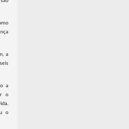
 são
como
ança
n, a
seis
mo a
er o
ida.
ou o