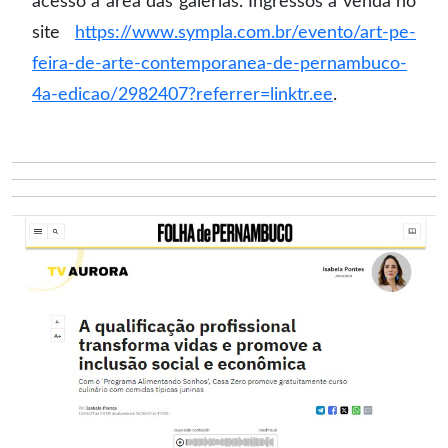
acesso à área das galerias. Ingressos à venda no
site
https://www.sympla.com.br/evento/art-pe-
feira-de-arte-contemporanea-de-pernambuco-
4a-edicao/2982407?referrer=linktr.ee
.