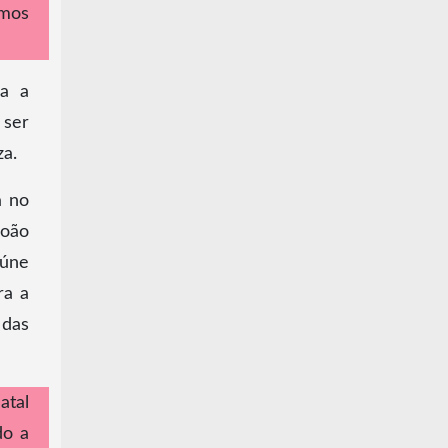
imos
la a
 ser
za.
a no
João
eúne
ra a
 das
atal
do a