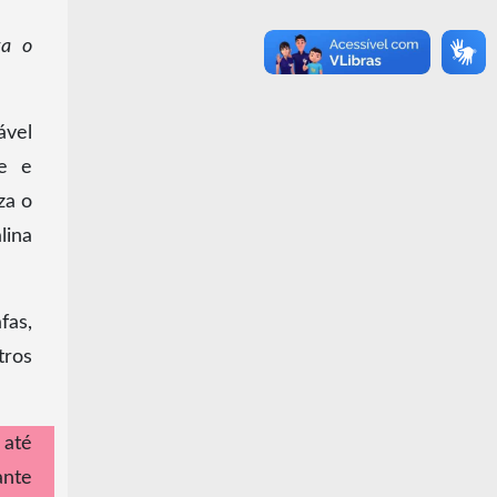
za o
ável
me e
za o
lina
fas,
tros
 até
ante