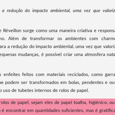
ra a redução do impacto ambiental, uma vez que valori
e Réveillon surge como uma maneira criativa e respons
ano. Além de transformar os ambientes com char
para a redução do impacto ambiental, uma vez que valori
equenas mudanças, é possível criar uma atmosfera nata
enfeites feitos com materiais reciclados, como garra
 que podem ser transformados em bolas, pendentes e ou
 uso de tubetes internos de rolos de papel.
olos de papel, sejam eles de papel toalha, higiênico, ou
é encontrar em quantidades suficientes, mas é gratific