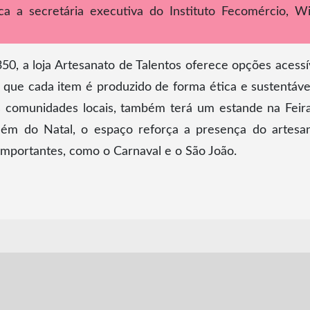
ica a secretária executiva do Instituto Fecomércio, W
0, a loja Artesanato de Talentos oferece opções acessí
e que cada item é produzido de forma ética e sustentáve
 comunidades locais, também terá um estande na Feir
Além do Natal, o espaço reforça a presença do artesa
mportantes, como o Carnaval e o São João.