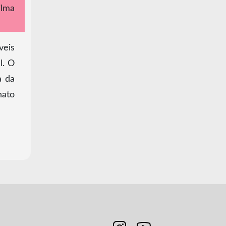
ilma
veis
l. O
a da
nato