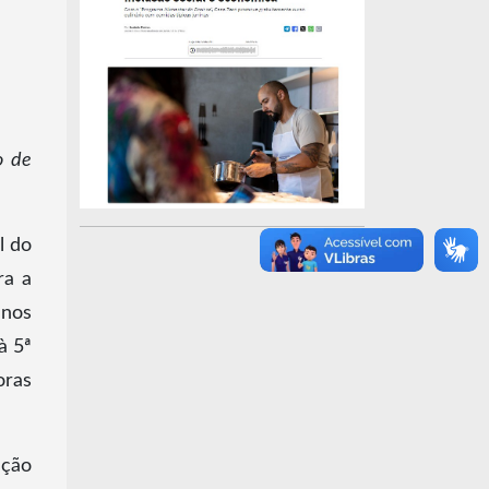
o de
l do
ra a
 nos
à 5ª
oras
ação