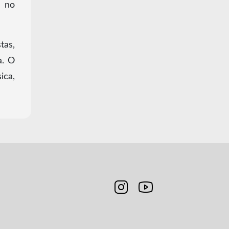
no
tas,
a. O
ica,