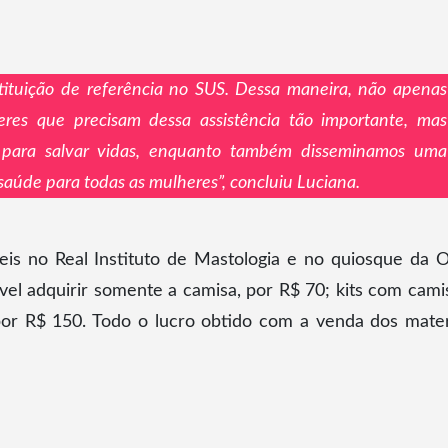
stituição de referência no SUS. Dessa maneira, não apenas
res que precisam dessa assistência tão importante, mas
 para salvar vidas, enquanto também disseminamos uma
aúde para todas as mulheres”, concluiu Luciana.
íveis no Real Instituto de Mastologia e no quiosque da
el adquirir somente a camisa, por R$ 70; kits com cami
por R$ 150. Todo o lucro obtido com a venda dos mater