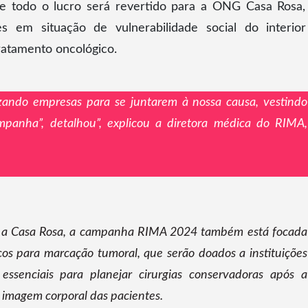
 e todo o lucro será revertido para a ONG Casa Rosa
s em situação de vulnerabilidade social do interio
ratamento oncológico.
izando empresas para se juntarem à nossa causa, vestindo
panha”, detalhou”, explicou a diretora médica do RIMA,
a a Casa Rosa, a campanha RIMA 2024 também está focada
cos para marcação tumoral, que serão doados a instituições
 essenciais para planejar cirurgias conservadoras após a
a imagem corporal das pacientes.