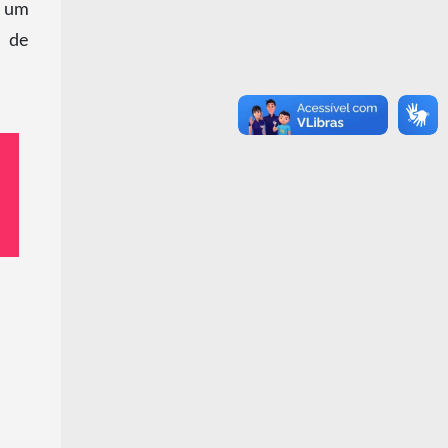
, um
r de