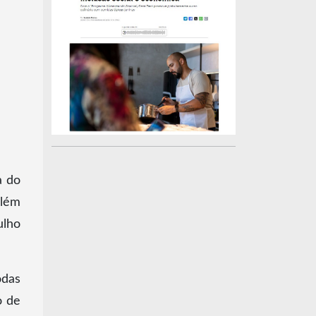
a do
Além
ulho
odas
o de