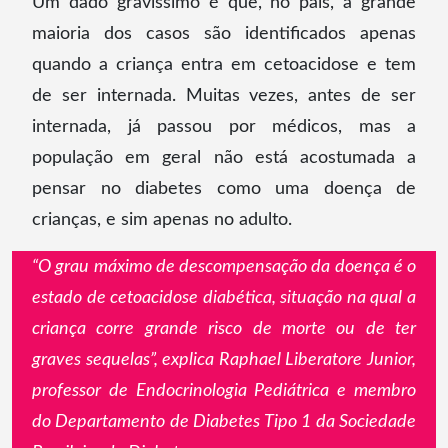
Um dado gravíssimo é que, no país, a grande
maioria dos casos são identificados apenas
quando a criança entra em cetoacidose e tem
de ser internada. Muitas vezes, antes de ser
internada, já passou por médicos, mas a
população em geral não está acostumada a
pensar no diabetes como uma doença de
crianças, e sim apenas no adulto.
“O grau máximo de descompensação da doença é o
estado de cetoacidose diabética, situação na qual a
criança corre grande risco de morte ou de ter
graves sequelas”, explica Raphael Liberatore Junior,
professor de Endocrinologia Pediátrica e membro
do Departamento de Diabetes Tipo 1 da Sociedade