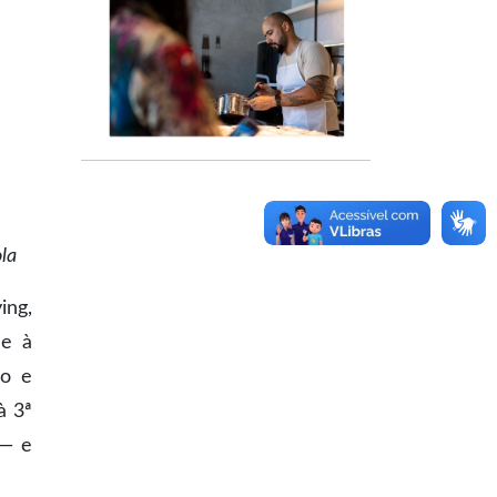
la
ing,
 e à
ão e
à 3ª
 — e