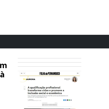
em
 à