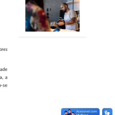
ores
dade
a, a
o-se