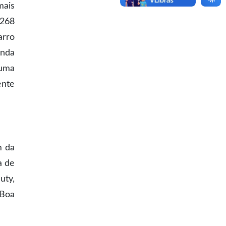
mais
 268
arro
enda
 uma
ente
m da
a de
uty,
 Boa