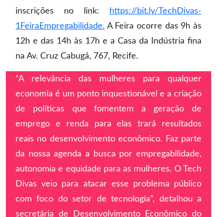
inscrições no link:
https://bit.ly/TechDivas-
1FeiraEmpregabilidade.
A Feira ocorre das 9h às
12h e das 14h às 17h e a Casa da Indústria fina
na Av. Cruz Cabugá, 767, Recife.
“A relevância das mulheres para qualquer
economia é um ponto inquestionável e a criação
de políticas que fomentem a geração de
emprego e renda para elas trará resultados
reais no desenvolvimento econômico. Faz parte
da nossa agenda a busca por empregabilidade,
autonomia e equidade para as mulheres. O Tech
Divas veio para atacar esse problema público
com foco do setor de tecnologia”, detalhou a
secretária de Desenvolvimento Econômico do