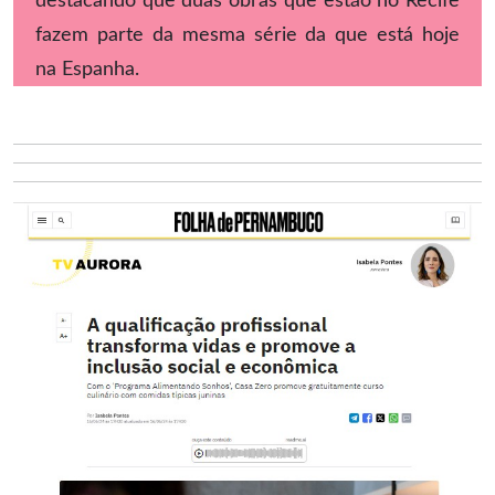
destacando que duas obras que estão no Recife
fazem parte da mesma série da que está hoje
na Espanha.