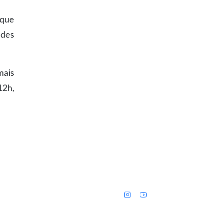
 que
ades
mais
12h,