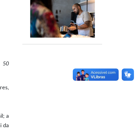
e 50
res,
l; a
i da