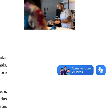
ular
ais,
obre
ade,
 das
ntes