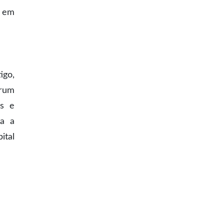
s em
igo,
órum
as e
ra a
ital