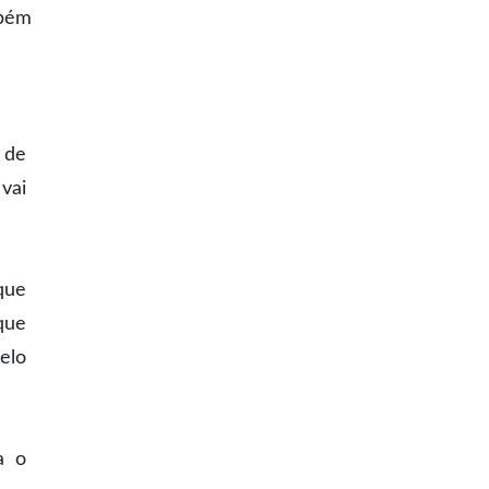
mbém
 de
vai
que
que
elo
a o