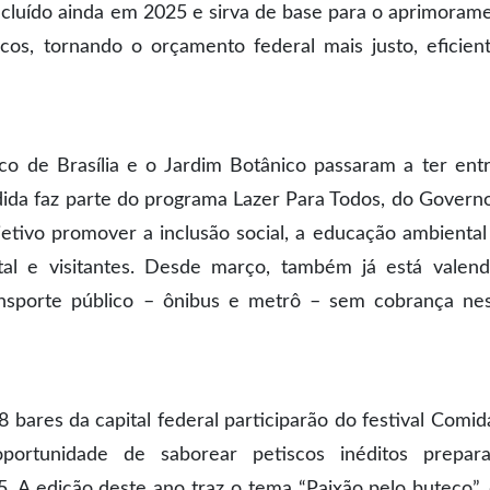
oncluído ainda em 2025 e sirva de base para o aprimoram
icos, tornando o orçamento federal mais justo, eficien
ico de Brasília e o Jardim Botânico passaram a ter ent
dida faz parte do programa Lazer Para Todos, do Govern
etivo promover a inclusão social, a educação ambiental
tal e visitantes. Desde março, também já está valen
ansporte público – ônibus e metrô – sem cobrança ne
8 bares da capital federal participarão do festival Comid
portunidade de saborear petiscos inéditos prepar
. A edição deste ano traz o tema “Paixão pelo buteco”,