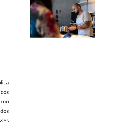
lica
icos
erno
 dos
sses