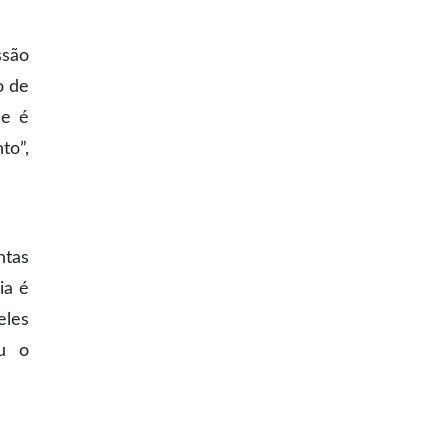
ssão
o de
ue é
to”,
ntas
ia é
eles
ou o