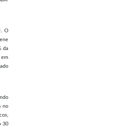
r. O
iene
% da
s em
gado
endo
s no
cos,
o 30