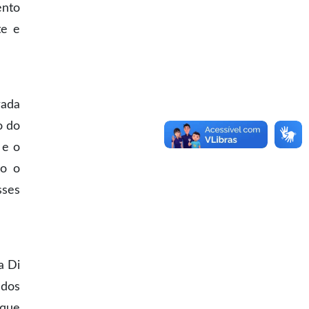
ento
te e
rada
o do
 e o
do o
sses
a Di
ados
 que