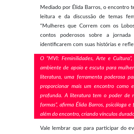
Mediado por Élida Barros, o encontro 
leitura e da discussão de temas fem
“Mulheres que Correm com os Lobos”,
contos poderosos sobre a jornada 
identificarem com suas histórias e refl
O “MVI: Feminilidades, Arte e Cultura”
ambiente de apoio e escuta para mulhere
literatura, uma ferramenta poderosa pa
proporcionar mais um encontro como e
profunda. A literatura tem o poder de n
formas”, afirma Élida Barros, psicóloga e
além do encontro, criando vínculos duradou
Vale lembrar que para participar do ev