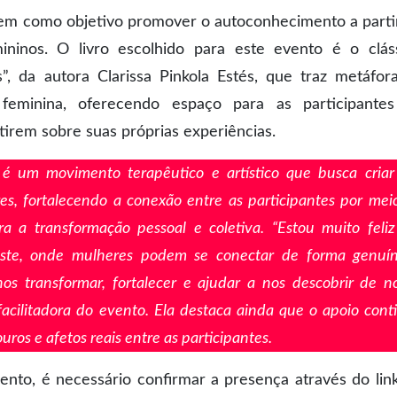
tem como objetivo promover o autoconhecimento a parti
ininos. O livro escolhido para este evento é o clás
 da autora Clarissa Pinkola Estés, que traz metáfor
feminina, oferecendo espaço para as participante
etirem sobre suas próprias experiências.
, é um movimento terapêutico e artístico que busca cria
s, fortalecendo a conexão entre as participantes por mei
ra a transformação pessoal e coletiva. “Estou muito feli
ste, onde mulheres podem se conectar de forma genuí
os transformar, fortalecer e ajudar a nos descobrir de n
 facilitadora do evento. Ela destaca ainda que o apoio cont
ros e afetos reais entre as participantes.
ento, é necessário confirmar a presença através do lin