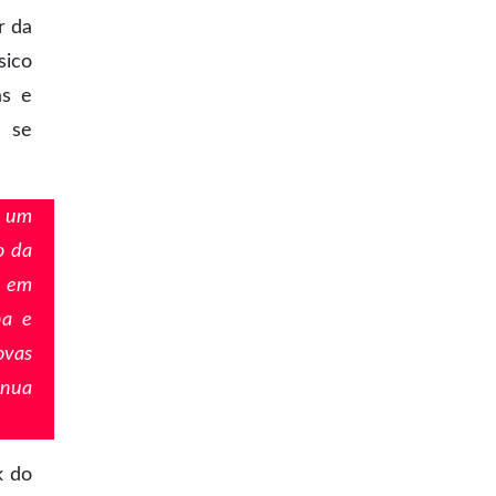
r da
sico
as e
s se
r um
o da
z em
na e
ovas
inua
k do