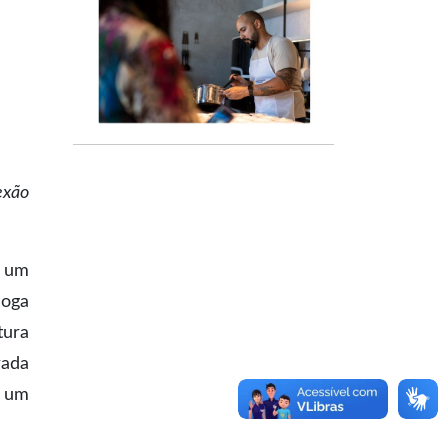
exão
e um
loga
tura
rada
m um