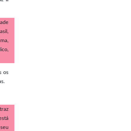
dade
sil,
rma,
ico,
s os
as.
traz
está
 seu