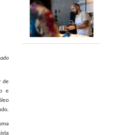
mado
r
de
mo e
óleo
ndo.
 uma
ista