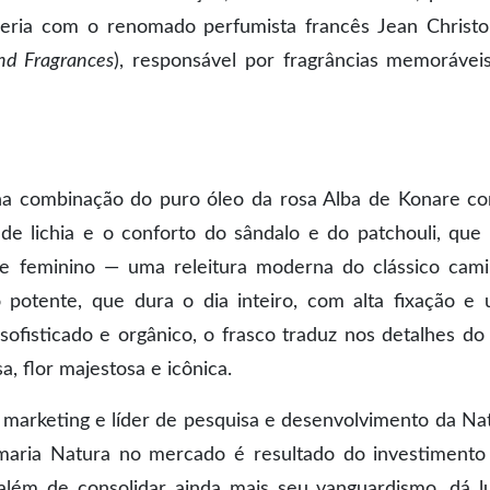
eria com o renomado perfumista francês Jean Christ
and Fragrances
), responsável por fragrâncias memorávei
 na combinação do puro óleo da rosa Alba de Konare c
de lichia e o conforto do sândalo e do patchouli, que
e feminino — uma releitura moderna do clássico cam
 potente, que dura o dia inteiro, com alta fixação e
fisticado e orgânico, o frasco traduz nos detalhes do
, flor majestosa e icônica.
 marketing e líder de pesquisa e desenvolvimento da Na
umaria Natura no mercado é resultado do investiment
 além de consolidar ainda mais seu vanguardismo, dá l