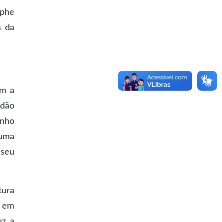
ophe
s da
om a
 dão
inho
 uma
 seu
tura
o em
uz a