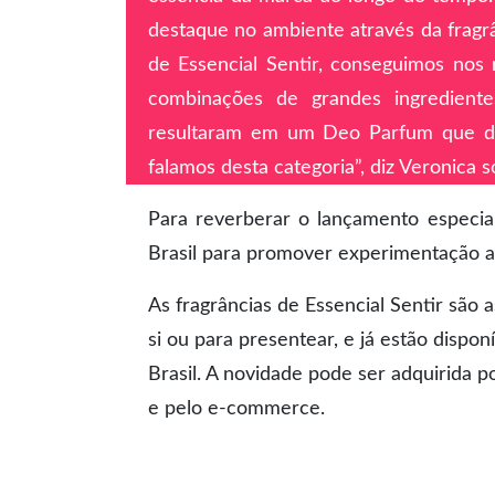
destaque no ambiente através da frag
de Essencial Sentir, conseguimos nos 
combinações de grandes ingrediente
resultaram em um Deo Parfum que du
falamos desta categoria”, diz Veronica 
Para reverberar o lançamento especia
Brasil para promover experimentação ao
As fragrâncias de Essencial Sentir são
si ou para presentear, e já estão dispo
Brasil. A novidade pode ser adquirida p
e pelo e-commerce.