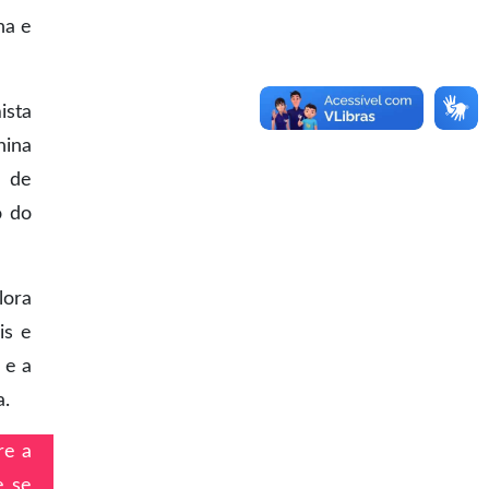
na e
ista
nina
o de
o do
lora
is e
 e a
a.
re a
e se