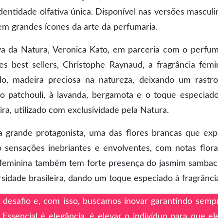
dentidade olfativa única. Disponível nas versões masculi
m grandes ícones da arte da perfumaria.
va da Natura, Veronica Kato, em parceria com o perfum
s best sellers, Christophe Raynaud, a fragrância femi
alo, madeira preciosa na natureza, deixando um rastr
ao patchouli, à lavanda, bergamota e o toque especiad
ira, utilizado com exclusividade pela Natura.
a grande protagonista, uma das flores brancas que exp
 sensações inebriantes e envolventes, com notas flora
ão feminina também tem forte presença do jasmim sambac
ersidade brasileira, dando um toque especiado à fragrânci
 desafio e, com isso, buscamos inovar garantindo semp
ssencial é elegância, é elevar o indivíduo para que el