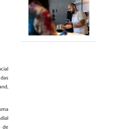
cial
 das
and,
 uma
dial
o de