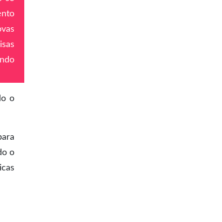
ento
ovas
isas
ando
do o
para
do o
icas