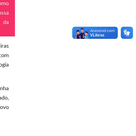
como
ossa
s da
iras
 com
ogia
inha
ado,
novo