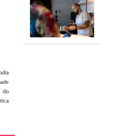
odia
dade
s do
tica