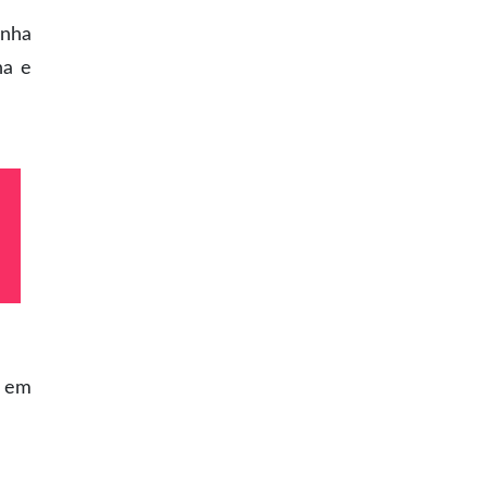
inha
na e
m em