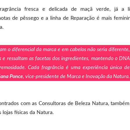
ragrância fresca e delicada de maçã verde, já a l
otas de pêssego e a linha de Reparação é mais femini
ja.
am o diferencial da marca e em cabelos não seria diferente,
tes e ressaltam as facetas dos ingredientes, mantendo o DNA
cremosidade. Cada fragrância é uma experiência única de
iana Ponce
, vice-presidente de Marca e Inovação da Natura.
ntrados com as Consultoras de Beleza Natura, també
lojas físicas da Natura.