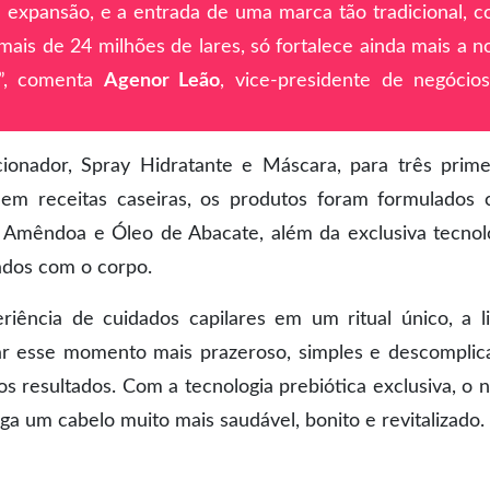
 expansão, e a entrada de uma marca tão tradicional, 
ais de 24 milhões de lares, só fortalece ainda mais a n
s”, comenta
Agenor Leão
, vice-presidente de negócio
onador, Spray Hidratante e Máscara, para três prime
os em receitas caseiras, os produtos foram formulados
e Amêndoa e Óleo de Abacate, além da exclusiva tecnol
dados com o corpo.
riência de cuidados capilares em um ritual único, a l
r esse momento mais prazeroso, simples e descomplic
 resultados. Com a tecnologia prebiótica exclusiva, o 
ega um cabelo muito mais saudável, bonito e revitalizado.