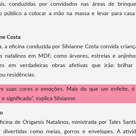
ais, conduzidas por convidados nas áreas de brinqu
o público a colocar a mão na massa e levar para cas
nne Costa
, a oficina conduzida por Silvianne Costa convida crianç
tes natalinos em MDF, como árvores, estrelas e anjinho
es em verdadeiras obras afetivas que irão brilhar
ou residências.
 com suas cores e emoções. Mais do que um enfeite, 
 significado”, explica Silvianne.
go
icina de Origamis Natalinos, ministrada por Tales Santi
 divertidas como meias, gorros e envelopes. A ativi