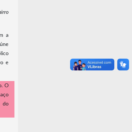
irro
om a
eúne
lico
vo e
o. O
paço
a do