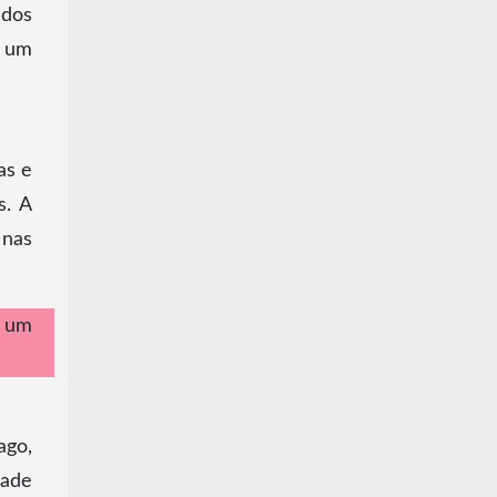
edos
a um
as e
s. A
 nas
é um
ago,
dade