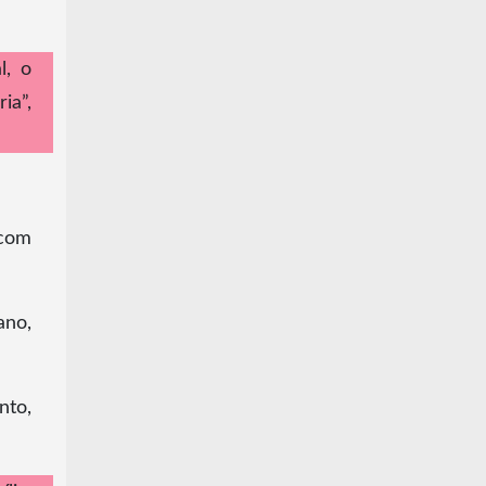
l, o
ia”,
 com
ano,
nto,