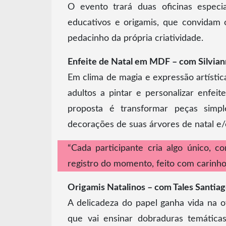
O evento trará duas oficinas especi
educativos e origamis, que convidam 
pedacinho da própria criatividade.
Enfeite de Natal em MDF – com Silvia
Em clima de magia e expressão artística
adultos a pintar e personalizar enfei
proposta é transformar peças simpl
decorações de suas árvores de natal e/
“Cada participante cria algo único,
registro do momento, feito com carinho e
Origamis Natalinos – com Tales Santia
A delicadeza do papel ganha vida na of
que vai ensinar dobraduras temáticas