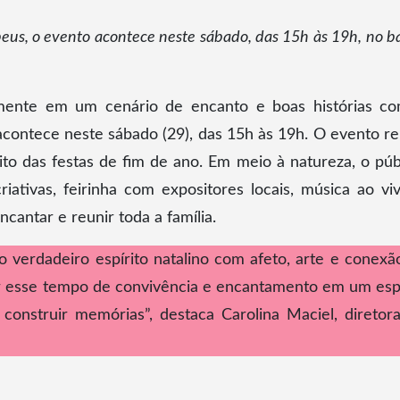
peus, o evento acontece neste sábado, das 15h às 19h, no ba
mente em um cenário de encanto e boas histórias c
contece neste sábado (29), das 15h às 19h. O evento r
rito das festas de fim de ano. Em meio à natureza, o púb
criativas, feirinha com expositores locais, música ao vi
antar e reunir toda a família.
verdadeiro espírito natalino com afeto, arte e conexã
r esse tempo de convivência e encantamento em um es
onstruir memórias”, destaca Carolina Maciel, diretor