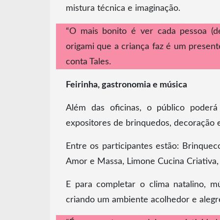
mistura técnica e imaginação.
“O mais bonito é ver cada pessoa (de
origami que a criança faz é um present
conta Tales.
Feirinha, gastronomia e música
Além das oficinas, o público poderá 
expositores de brinquedos, decoração e
Entre os participantes estão: Brinque
Amor e Massa, Limone Cucina Criativa, It 
E para completar o clima natalino, m
criando um ambiente acolhedor e alegre