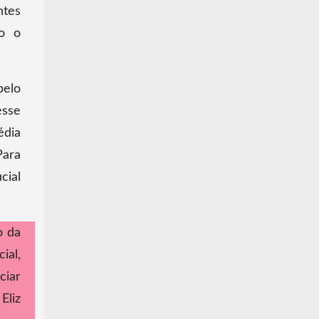
ntes
do o
pelo
esse
édia
Para
cial
o da
ial,
ciar
Eliz