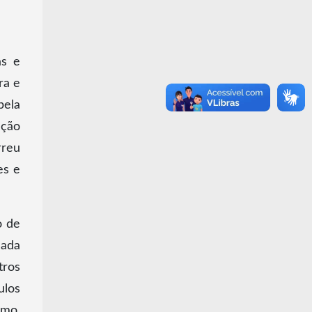
as e
ra e
pela
ação
rreu
es e
o de
nada
tros
ulos
smo,