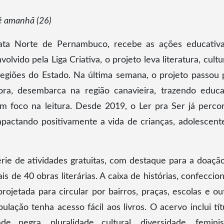
té amanhã (26)
ata Norte de Pernambuco, recebe as ações educativ
volvido pela Liga Criativa, o projeto leva literatura, cultu
egiões do Estado. Na última semana, o projeto passou 
ora, desembarca na região canavieira, trazendo educ
com foco na leitura. Desde 2019, o Ler pra Ser já perco
pactando positivamente a vida de crianças, adolescent
érie de atividades gratuitas, com destaque para a doaçã
 de 40 obras literárias. A caixa de histórias, confeccio
ojetada para circular por bairros, praças, escolas e ou
lação tenha acesso fácil aos livros. O acervo inclui tít
negra, pluralidade cultural, diversidade, femini