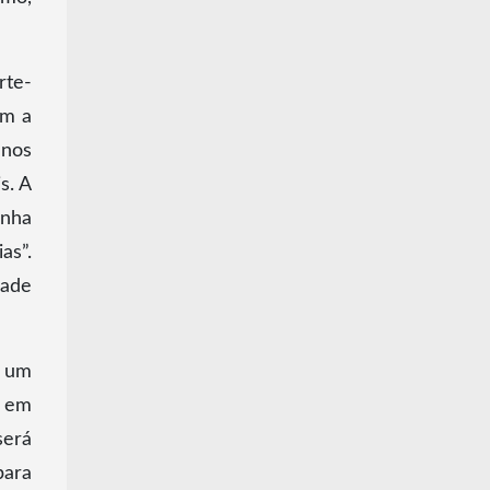
rte-
em a
anos
s. A
inha
as”.
dade
e um
o em
será
para