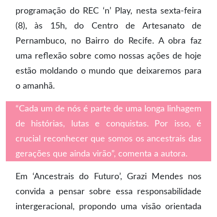
programação do REC ‘n’ Play, nesta sexta-feira
(8), às 15h, do Centro de Artesanato de
Pernambuco, no Bairro do Recife. A obra faz
uma reflexão sobre como nossas ações de hoje
estão moldando o mundo que deixaremos para
o amanhã.
“Cada um de nós é parte de uma longa linhagem
de histórias, lutas e conquistas. Por isso, é
crucial reconhecer que somos os ancestrais das
gerações que ainda virão”, comenta a autora.
Em ‘Ancestrais do Futuro’, Grazi Mendes nos
convida a pensar sobre essa responsabilidade
intergeracional, propondo uma visão orientada