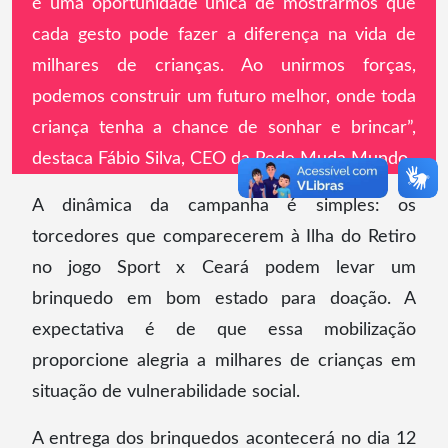
é uma oportunidade única de mostrarmos que
cada gesto pode fazer a diferença na vida de
milhares de crianças. Ao unirmos forças,
podemos construir um futuro melhor, onde toda
criança tenha a chance de sonhar e brincar”,
destaca Fábio Silva, CEO da Rede Muda Mundo.
A dinâmica da campanha é simples: os
torcedores que comparecerem à Ilha do Retiro
no jogo Sport x Ceará podem levar um
brinquedo em bom estado para doação. A
expectativa é de que essa mobilização
proporcione alegria a milhares de crianças em
situação de vulnerabilidade social.
A entrega dos brinquedos acontecerá no dia 12