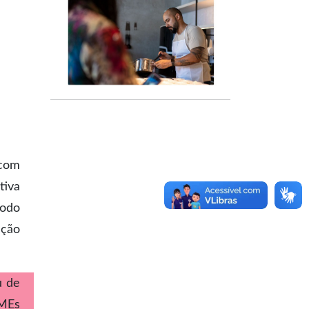
 com
tiva
todo
ação
u de
PMEs