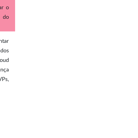
ar o
s do
ntar
údos
loud
ança
VPs,