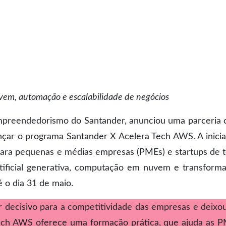
uvem, automação e escalabilidade de negócios
empreendedorismo do Santander, anunciou uma parceria
çar o programa Santander X Acelera Tech AWS. A inicia
as para pequenas e médias empresas (PMEs) e startups de 
rtificial generativa, computação em nuvem e transform
é o dia 31 de maio.
or decisivo para a competitividade das empresas e deixo
Tech AWS oferece uma formação prática, que ajuda as 