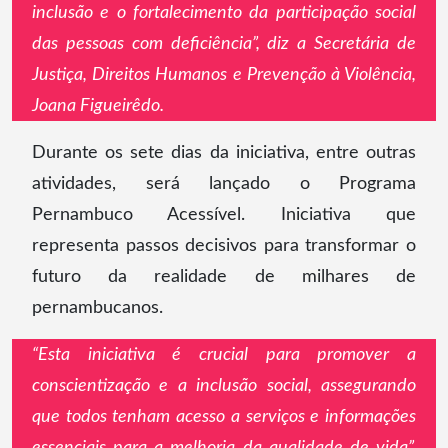
inclusão e o fortalecimento da participação social
das pessoas com deficiência”, diz a Secretária de
Justiça, Direitos Humanos e Prevenção à Violência,
Joana Figueirêdo.
Durante os sete dias da iniciativa, entre outras
atividades, será lançado o Programa
Pernambuco Acessível. Iniciativa que
representa passos decisivos para transformar o
futuro da realidade de milhares de
pernambucanos.
“Esta iniciativa é crucial para promover a
conscientização e a inclusão social, assegurando
que todos tenham acesso a serviços e informações
essenciais para a melhoria da qualidade de vida”,