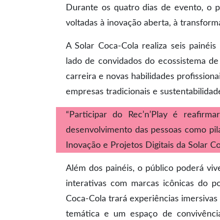
Durante os quatro dias de evento, o p
voltadas à inovação aberta, à transforma
A Solar Coca-Cola realiza seis painéi
lado de convidados do ecossistema de
carreira e novas habilidades profissiona
empresas tradicionais e sustentabilida
“Participar do Rec’n’Play é reafir
desenvolvimento das pessoas como pila
Inovação e Projetos Digitais da Solar C
Além dos painéis, o público poderá viv
interativas com marcas icônicas do p
Coca-Cola trará experiências imersivas
temática e um espaço de convivência 