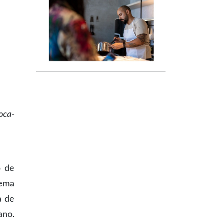
oca-
o de
tema
a de
ano.