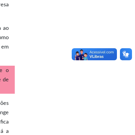
resa
a ao
como
o em
 e o
e de
ções
unge
fica
Já a