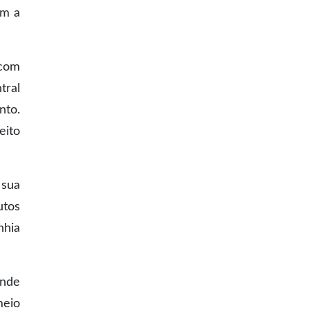
em a
 com
tral
nto.
eito
 sua
utos
nhia
ande
meio