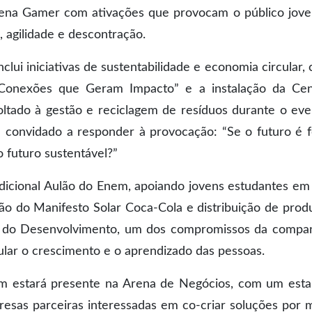
rena Gamer com ativações que provocam o público jov
 agilidade e descontração.
clui iniciativas de sustentabilidade e economia circular,
 Conexões que Geram Impacto” e a instalação da Cen
oltado à gestão e reciclagem de resíduos durante o eve
á convidado a responder à provocação: “Se o futuro é f
 futuro sustentável?”
radicional Aulão do Enem, apoiando jovens estudantes em
o do Manifesto Solar Coca-Cola e distribuição de prod
ar do Desenvolvimento, um dos compromissos da compa
ular o crescimento e o aprendizado das pessoas.
ém estará presente na Arena de Negócios, com um est
esas parceiras interessadas em co-criar soluções por 