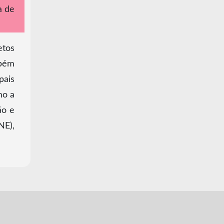
a de
etos
mbém
pais
mo a
ão e
NE),