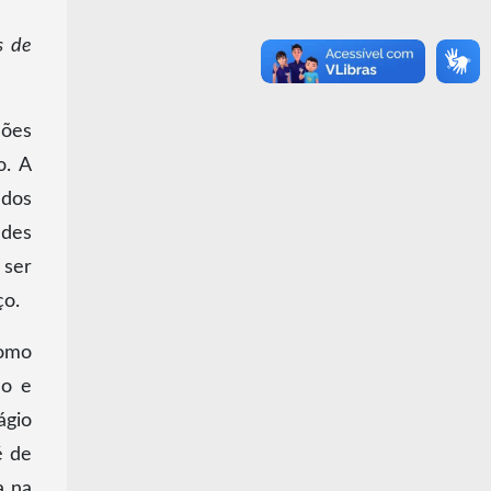
s de
ções
o. A
 dos
des
 ser
ço.
como
ão e
ágio
é de
a na