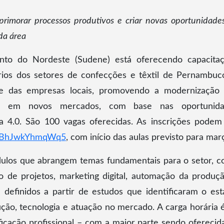
primorar processos produtivos e criar novas oportunidade
da área
nto do Nordeste (Sudene) está oferecendo capacita
ários dos setores de confecções e têxtil de Pernambuc
ade das empresas locais, promovendo a modernização
ão em novos mercados, com base nas oportunida
a 4.0. São 100 vagas oferecidas. As inscrições podem
pVZBhJwkYhmqWq5
, com início das aulas previsto para mar
dulos que abrangem temas fundamentais para o setor, 
o de projetos, marketing digital, automação da produç
definidos a partir de estudos que identificaram o est
ção, tecnologia e atuação no mercado. A carga horária 
ficação profissional – com a maior parte sendo oferecid