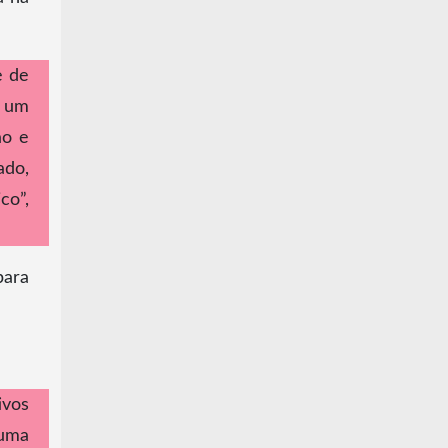
e de
i um
ão e
ado,
co”,
para
ivos
 uma