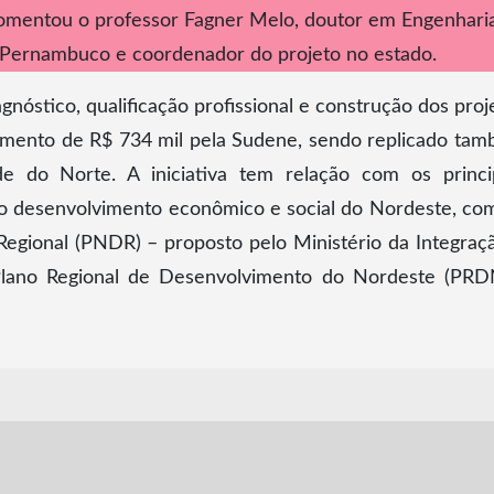
comentou o professor Fagner Melo, doutor em Engenhari
 Pernambuco e coordenador do projeto no estado.
nóstico, qualificação profissional e construção dos proj
imento de R$ 734 mil pela Sudene, sendo replicado ta
e do Norte. A iniciativa tem relação com os princi
 o desenvolvimento econômico e social do Nordeste, co
Regional (PNDR) – proposto pelo Ministério da Integraç
Plano Regional de Desenvolvimento do Nordeste (PRD