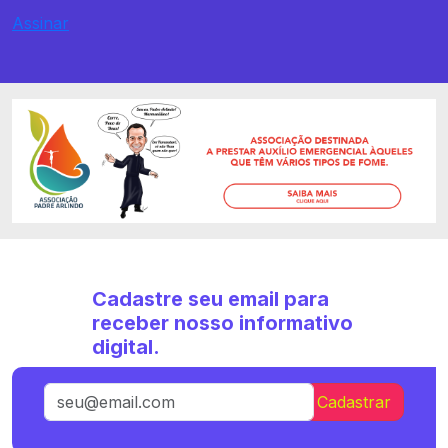
Assinar
Cadastre seu email para
receber nosso informativo
digital.