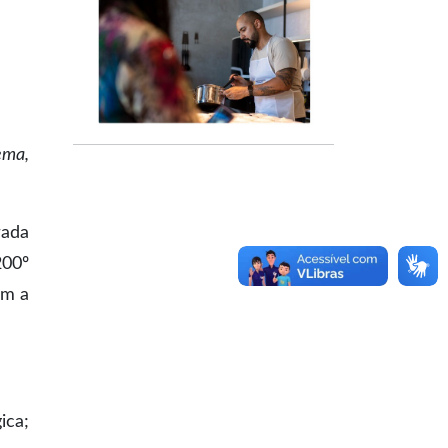
ema,
rada
200º
ém a
ica;