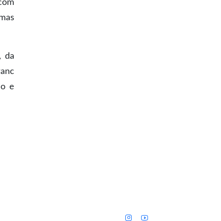
 com
umas
, da
ranc
ão e