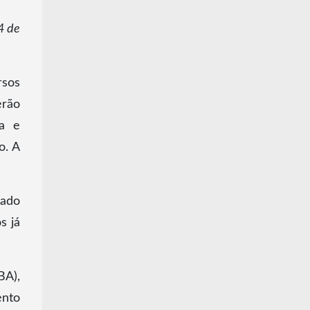
4 de
rsos
erão
ca e
o. A
lado
s já
BA),
ento