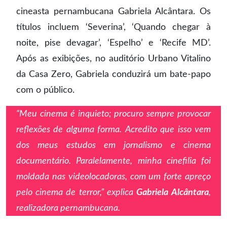
cineasta pernambucana Gabriela Alcântara. Os
títulos incluem ‘Severina’, ‘Quando chegar à
noite, pise devagar’, ‘Espelho’ e ‘Recife MD’.
Após as exibições, no auditório Urbano Vitalino
da Casa Zero, Gabriela conduzirá um bate-papo
com o público.
“Meu cinema é inquieto; procuro sempre provocar
reflexões de alguma forma. Acredito que isso vem
dos meus estudos em jornalismo e cinema
documentário. Paralelamente, minha cinefilia foi
moldada nas videolocadoras, com um forte apreço
pelo cinema de terror,” explica
Gabriela Alcântara
,
realizadora pernambucana.